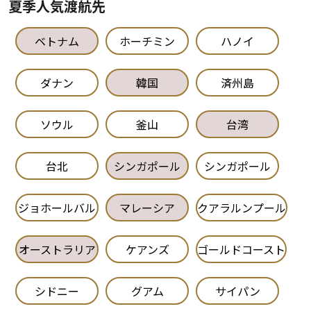
夏季人気渡航先
ベトナム
ホーチミン
ハノイ
ダナン
韓国
済州島
ソウル
釜山
台湾
台北
シンガポール
シンガポール
ジョホールバル
マレーシア
クアラルンプール
オーストラリア
ケアンズ
ゴールドコースト
シドニー
グアム
サイパン