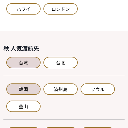
ハワイ
ロンドン
秋 人気渡航先
台湾
台北
韓国
済州島
ソウル
釜山