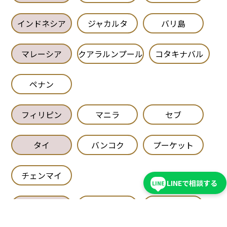
インドネシア
ジャカルタ
バリ島
マレーシア
クアラルンプール
コタキナバル
ペナン
フィリピン
マニラ
セブ
タイ
バンコク
プーケット
チェンマイ
LINEで相談する
LINE
カンボジア
シェムリアップ
プノンペン