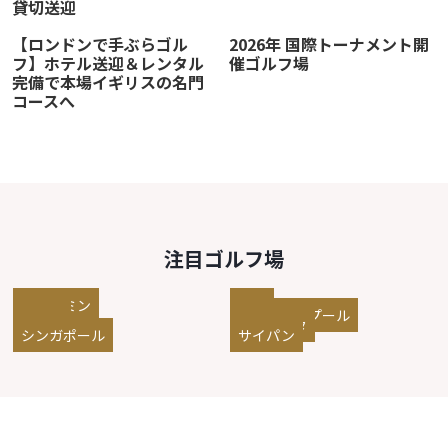
貸切送迎
【ロンドンで手ぶらゴル
2026年 国際トーナメント開
フ】ホテル送迎＆レンタル
催ゴルフ場
完備で本場イギリスの名門
コースへ
注目ゴルフ場
ホーチミン
台北
ダナン
クアラルンプール
ソウル
ジャカルタ
シンガポール
サイパン