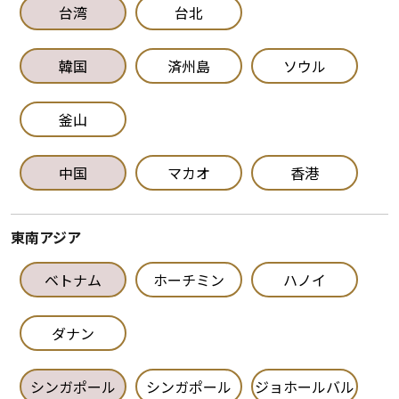
台湾
台北
韓国
済州島
ソウル
釜山
中国
マカオ
香港
東南アジア
ベトナム
ホーチミン
ハノイ
ダナン
シンガポール
シンガポール
ジョホールバル